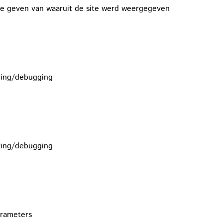
te geven van waaruit de site werd weergegeven
ring/debugging
ring/debugging
arameters