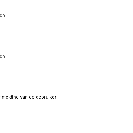
nen
nen
nmelding van de gebruiker