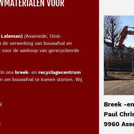
WMATERIALEN VOOR
(Assenede, Oost-
- Laleman)
in de verwerking van bouwafval en
ht voor de aankoop van gerecycleerde
In ons
- en
breek
recyclagecentrum
en om bouwafval te komen storten. Wij
Breek -en
l
Paul Chri
n
9960 Ass